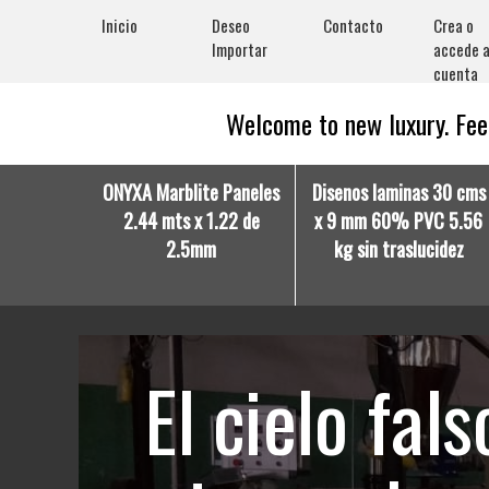
Inicio
Deseo
Contacto
Crea o
Importar
accede a
cuenta
Welcome to new luxury. Feel
ONYXA Marblite Paneles
Disenos laminas 30 cms
2.44 mts x 1.22 de
x 9 mm 60% PVC 5.56
2.5mm
kg sin traslucidez
El cielo fal