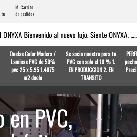
Mi Carrito
 tu
de pedidos
 ONYXA Bienvenido al nuevo lujo. Siente ONYXA. .....
Duelas Color Madera /
Se socio nuestro para tu
PERF
Laminas PVC de 50%
PVC con solo el 10 % 1.
pecho 
pvc 25 x 5.95 1.4875
EN PRODUCCION 2. EN
Preci
m2 duela
TRANSITO
so en PVC,