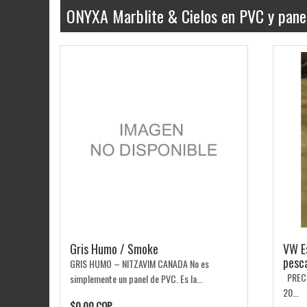
ONYXA Marblite & Cielos en PVC y panel
Gris Humo / Smoke
VW Es
pesca
GRIS HUMO – NITZAVIM CANADA No es
PRECI
simplemente un panel de PVC. Es la...
20...
$0.00 COP