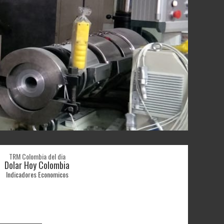
PVC
en 
man
m
TRM Colombia del dia
Dolar Hoy Colombia
Indicadores Economicos