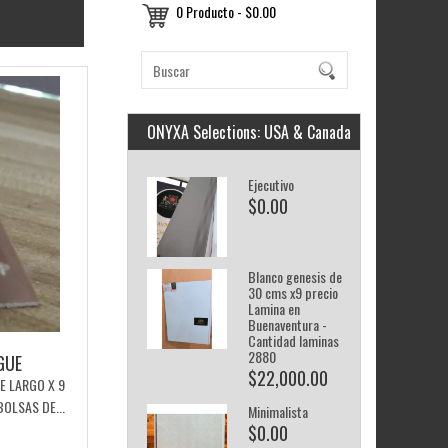
0 Producto - $0.00
ONYXA Selections: USA & Canada
Ejecutivo
$0.00
Blanco genesis de
30 cms x9 precio
Lamina en
Buenaventura -
Cantidad laminas
2880
GUE
$22,000.00
E LARGO X 9
OLSAS DE...
Minimalista
$0.00