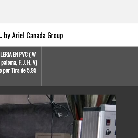
.. by Ariel Canada Group
ILERIA EN PVC ( W
paloma, F, J, H, V)
o por Tira de 5.95
By 