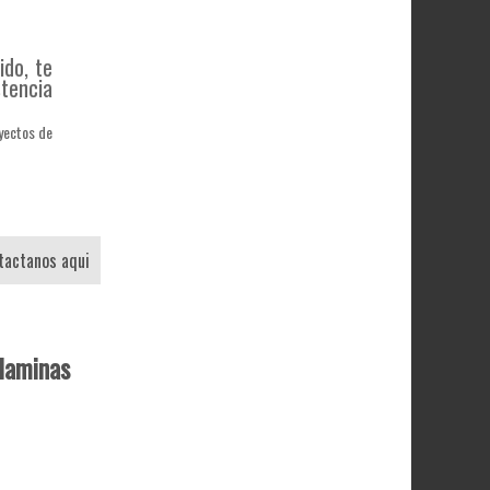
ido, te
stencia
oyectos de
ntactanos aqui
laminas