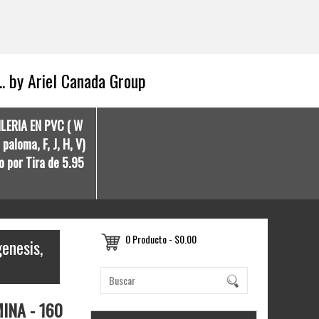
.. by Ariel Canada Group
ILERIA EN PVC ( W
paloma, F, J, H, V)
o por Tira de 5.95
0 Producto - $0.00
enesis,
INA - 160