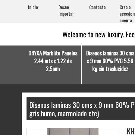
Inicio
Deseo
Contacto
Crea o
Importar
accede a
cuenta
Welcome to new luxury. Feel
ONYXA Marblite Paneles
Disenos laminas 30 cms
2.44 mts x 1.22 de
x 9 mm 60% PVC 5.56
2.5mm
kg sin traslucidez
Disenos laminas 30 cms x 9 mm 60% PVC 
gris humo, marmolado etc)
KH