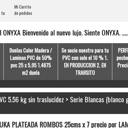
Mi Carrito
 tu
de pedidos
 ONYXA Bienvenido al nuevo lujo. Siente ONYXA. .....
Duelas Color Madera /
Se socio nuestro para tu
PERF
Laminas PVC de 50%
PVC con solo el 10 % 1.
pecho 
pvc 25 x 5.95 1.4875
EN PRODUCCION 2. EN
Preci
m2 duela
TRANSITO
5.56 kg sin traslucidez > Serie Blancas (blanco g
UKA PLATEADA ROMBOS 25cms x 7 precio por LAM