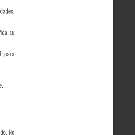
dades,
ica su
l para
e.
ado. No