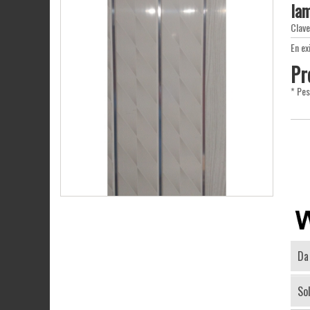
la
Clav
En ex
Pr
* Pe
Da
Sol