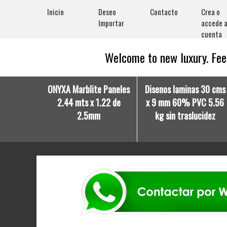
Inicio
Deseo
Contacto
Crea o
Importar
accede a
cuenta
Welcome to new luxury. Feel
ONYXA Marblite Paneles
Disenos laminas 30 cms
2.44 mts x 1.22 de
x 9 mm 60% PVC 5.56
2.5mm
kg sin traslucidez