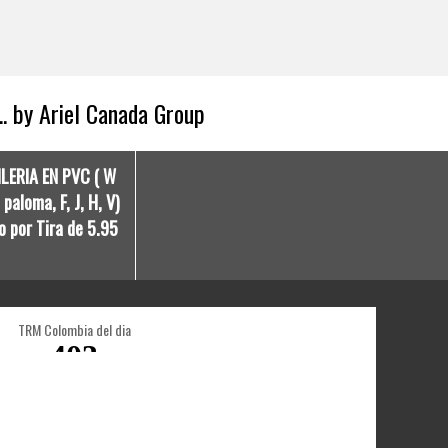
.. by Ariel Canada Group
ILERIA EN PVC ( W
paloma, F, J, H, V)
o por Tira de 5.95
TRM Colombia del dia