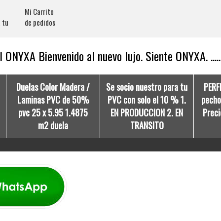
Mi Carrito
 tu
de pedidos
 ONYXA Bienvenido al nuevo lujo. Siente ONYXA. .....
Duelas Color Madera /
Se socio nuestro para tu
PERF
Laminas PVC de 50%
PVC con solo el 10 % 1.
pecho 
pvc 25 x 5.95 1.4875
EN PRODUCCION 2. EN
Preci
m2 duela
TRANSITO