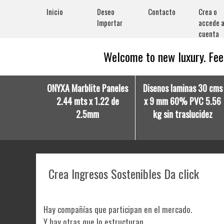
Inicio
Deseo
Contacto
Crea o
Importar
accede a
cuenta
Welcome to new luxury. Feel
ONYXA Marblite Paneles
Disenos laminas 30 cms
2.44 mts x 1.22 de
x 9 mm 60% PVC 5.56
2.5mm
kg sin traslucidez
Crea Ingresos Sostenibles Da click
Hay compañías que participan en el mercado.
Y hay otras que lo estructuran.