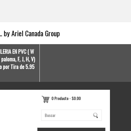
.. by Ariel Canada Group
ILERIA EN PVC ( W
paloma, F, J, H, V)
o por Tira de 5.95
0 Producto - $0.00