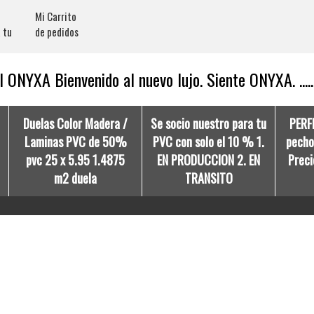
Mi Carrito
 tu
de pedidos
 ONYXA Bienvenido al nuevo lujo. Siente ONYXA. .....
Duelas Color Madera /
Se socio nuestro para tu
PERF
Laminas PVC de 50%
PVC con solo el 10 % 1.
pecho 
pvc 25 x 5.95 1.4875
EN PRODUCCION 2. EN
Preci
m2 duela
TRANSITO